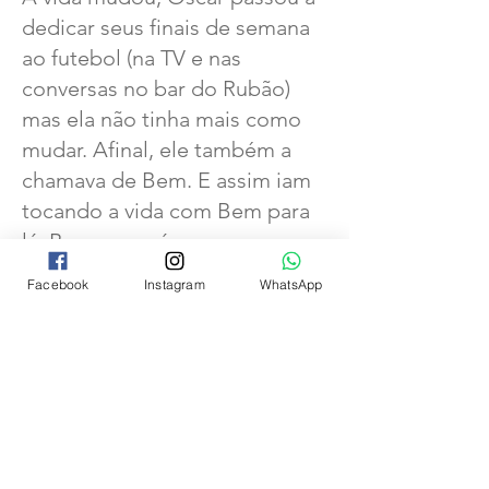
dedicar seus finais de semana
ao futebol (na TV e nas
conversas no bar do Rubão)
mas ela não tinha mais como
mudar. Afinal, ele também a
chamava de Bem. E assim iam
tocando a vida com Bem para
lá, Bem para cá.
O tempo passou. Já sem
Facebook
Instagram
WhatsApp
disposição para subir nos
tijolos, Jandira pediu para o
Bem abrir uma passagem no
final do muro. E as amigas
transferiram sua Boca Maldita
particular para debaixo do
caramanchão, construído pelo