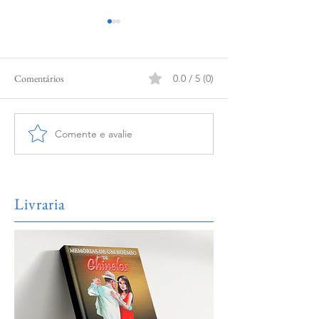
Comentários
0.0 / 5 (0)
No vai-e-vem do ca
Comente e avalie
REFLEXÃO (ANTE A
URNA)
Livraria