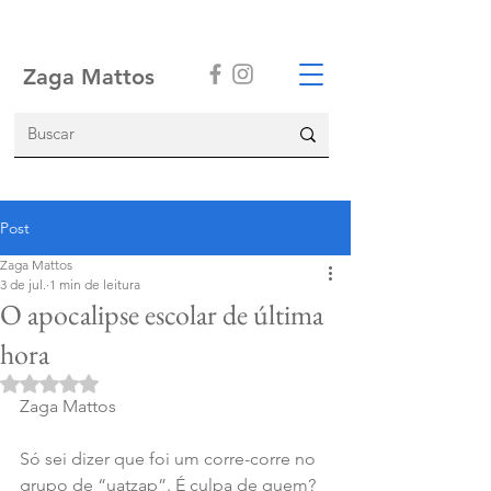
Zaga Mattos
Post
Zaga Mattos
3 de jul.
1 min de leitura
O apocalipse escolar de última
hora
Avaliado com NaN de 5 estrelas.
Zaga Mattos
Só sei dizer que foi um corre-corre no 
grupo de “uatzap”. É culpa de quem? 