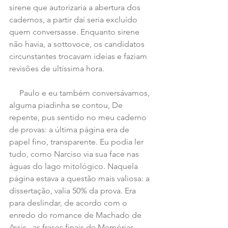
sirene que autorizaria a abertura dos 
cadernos, a partir daí seria excluído 
quem conversasse. Enquanto sirene 
não havia, a sottovoce, os candidatos 
circunstantes trocavam ideias e faziam 
revisões de ultíssima hora.
     Paulo e eu também conversávamos, 
alguma piadinha se contou, De 
repente, pus sentido no meu caderno 
de provas: a última página era de 
papel fino, transparente. Eu podia ler 
tudo, como Narciso via sua face nas 
águas do lago mitológico. Naquela 
página estava a questão mais valiosa: a 
dissertação, valia 50% da prova. Era 
para deslindar, de acordo com o 
enredo do romance de Machado de 
Assis,  as frases finais de Memórias 