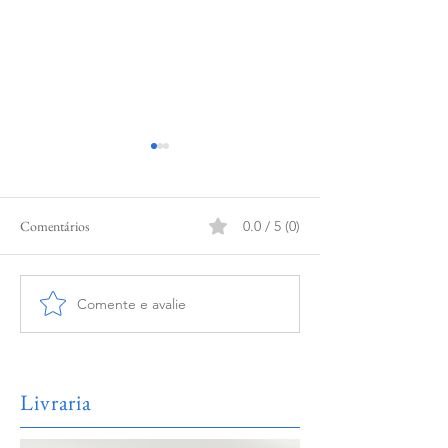
Comentários
0.0 / 5 (0)
Comente e avalie
Vertical: Amor; Horizontal:
REFLEXÃO (AN
Saudade
URNA)
Livraria